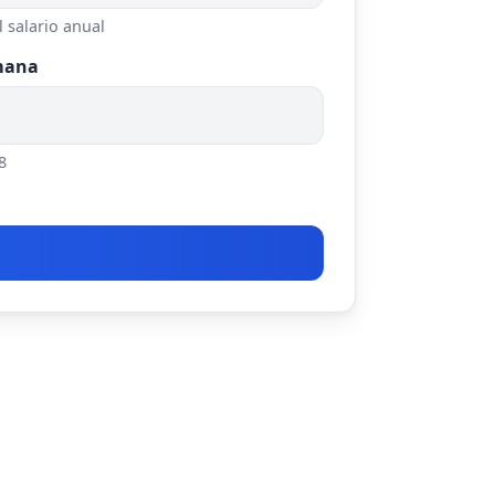
l salario anual
mana
8