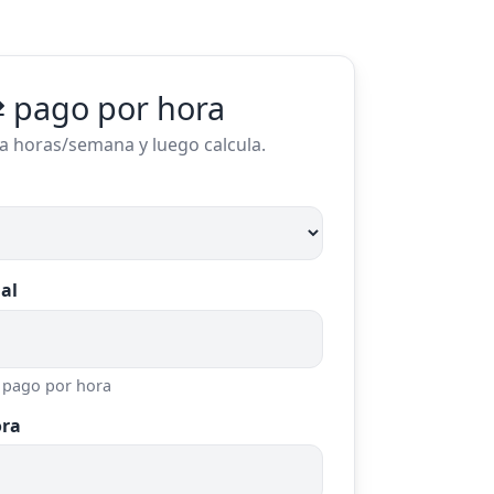
⇄ pago por hora
ica horas/semana y luego calcula.
al
l pago por hora
ora