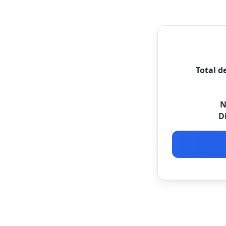
Total d
N
Di